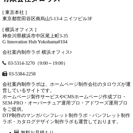
[ 東京本社 ]
東京都世田谷区南烏山5-13-4 ニイツビル3F
[ 横浜オフィス ]
神奈川県横浜市中区尾上町3-35
G Innovation Hub Yokohama#104
会社案内制作ラボ 横浜オフィス
03-5314-3270
（9:00～19:00）
03-5384-2258
会社案内制作ラボは、
ホームページ制作会社
の
タロウズ
が運
営しているサイトです。
ホームページ製作
サービスや
CMSホームページ作成プロ
・
SEM-PRO
・
オーバーチュア運用プロ
・
アドワーズ運用プロ
をご提供。
DTP制作の
マンガパンフレット制作ラボ
・
パンフレット制作
ラボ
・
カタログデザイン制作ラボ
も運営しております。
無料お見積もり