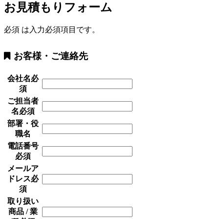
お見積もりフォーム
必須
は入力必須項目です。
お客様・ご連絡先
会社名
必
須
ご担当者
名
必須
部署・役
職名
電話番号
必須
メールア
ドレス
必
須
取り扱い
商品 / 業