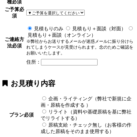
種
必須
ご予算
必
須
見積もりのみ
見積もり＋面談（対面）
見積もり＋面談（オンライン）
ご連絡方
※弊社からお送りするメールが迷惑メールに振り分けら
法
必須
れてしまうケースが見受けられます。念のためご確認を
お願いいたします。
住所：
お見積り内容
企画・ライティング（弊社で新規に企
画・原稿を作成する ）
リライト（資料や基礎原稿を基に弊社
プラン
必須
でリライトする）
原稿支給・チェック無し（お客様の作
成した原稿をそのまま使用する）