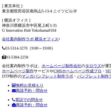
[ 東京本社 ]
東京都世田谷区南烏山5-13-4 ニイツビル3F
[ 横浜オフィス ]
神奈川県横浜市中区尾上町3-35
G Innovation Hub Yokohama#104
会社案内制作ラボ 横浜オフィス
03-5314-3270
（9:00～19:00）
03-5384-2258
会社案内制作ラボは、
ホームページ制作会社
の
タロウズ
が運
ホームページ製作
サービスや
CMSホームページ作成プロ
・
SE
DTP制作の
マンガパンフレット制作ラボ
・
パンフレット制作
無料お見積もり
商談予約・問合せ
電話での問合せ
商談予約・問合せ