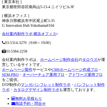
[ 東京本社 ]
東京都世田谷区南烏山5-13-4 ニイツビル3F
[ 横浜オフィス ]
神奈川県横浜市中区尾上町3-35
G Innovation Hub Yokohama#104
会社案内制作ラボ 横浜オフィス
03-5314-3270
（9:00～19:00）
03-5384-2258
会社案内制作ラボは、
ホームページ制作会社
の
タロウズ
が運
営しているサイトです。
ホームページ製作
サービスや
CMSホームページ作成プロ
・
SEM-PRO
・
オーバーチュア運用プロ
・
アドワーズ運用プロ
をご提供。
DTP制作の
マンガパンフレット制作ラボ
・
パンフレット制作
ラボ
・
カタログデザイン制作ラボ
も運営しております。
無料お見積もり
商談予約・問合せ