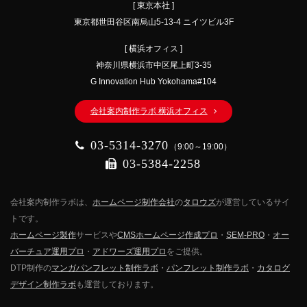
[ 東京本社 ]
東京都世田谷区南烏山5-13-4 ニイツビル3F
[ 横浜オフィス ]
神奈川県横浜市中区尾上町3-35
G Innovation Hub Yokohama#104
会社案内制作ラボ 横浜オフィス
03-5314-3270
（9:00～19:00）
03-5384-2258
会社案内制作ラボは、
ホームページ制作会社
の
タロウズ
が運営しているサイ
トです。
ホームページ製作
サービスや
CMSホームページ作成プロ
・
SEM-PRO
・
オー
バーチュア運用プロ
・
アドワーズ運用プロ
をご提供。
DTP制作の
マンガパンフレット制作ラボ
・
パンフレット制作ラボ
・
カタログ
デザイン制作ラボ
も運営しております。